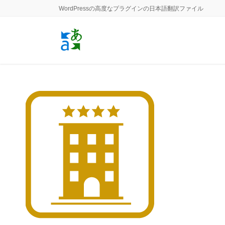
コ
ナ
WordPressの高度なプラグインの日本語翻訳ファイル
ン
ビ
テ
ゲ
ン
ー
ツ
シ
に
ョ
移
ン
動
に
移
動