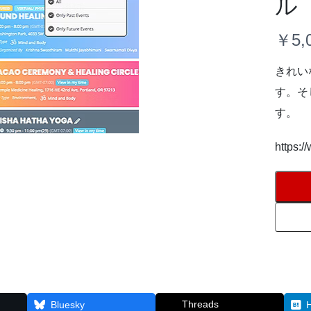
ル
今
￥5,
きれい
す。そ
す。
https:/
Threads
Bluesky