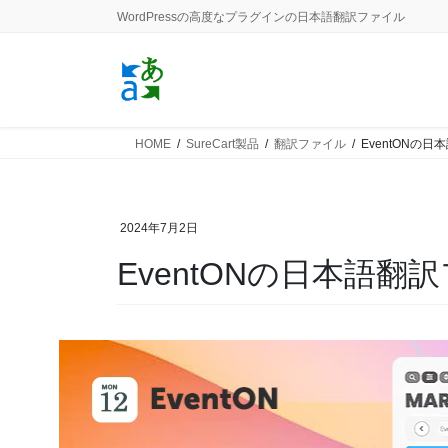
コ
ナ
WordPressの高度なプラグインの日本語翻訳ファイル
ン
ビ
テ
ゲ
ン
ー
ツ
シ
に
ョ
HOME
SureCart製品
翻訳ファイル
EventONの
移
ン
動
に
移
動
2024年7月2日
EventONの日本語翻